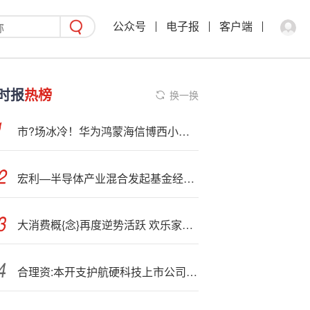
公众号
电子报
客户端
时报
热榜
换一换
市?场冰冷！华为鸿蒙海信博西小米有变，奥克斯莱克TCL创维冲刺
宏利—半导体产业混合发起基金经理孟杰离任
大消费概{念}再度逆势活跃 欢乐家20c,m2连板
合理资:本开支护航硬科技上市公司发展