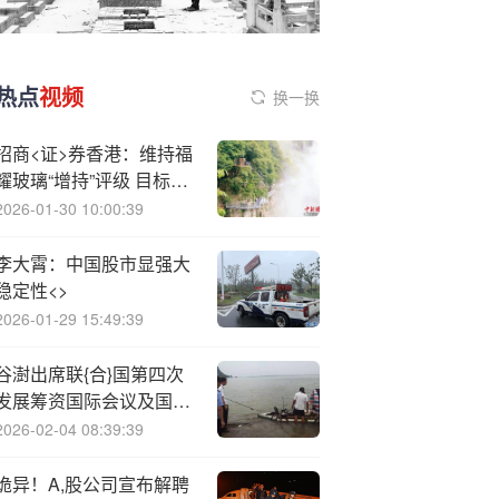
热点
视频
换一换
招商<证>券香港：维持福
耀玻璃“增持”评级 目标价
86港元
2026-01-30 10:00:39
李大霄：中国股市显强大
稳定性<>
2026-01-29 15:49:39
谷澍出席联{合}国第四次
发展筹资国际会议及国际
商业论坛
2026-02-04 08:39:39
诡异！A,股公司宣布解聘