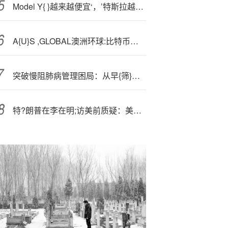
Model Y{ }越来越便宜‘，’特斯拉越来越像丰田
A{U}S ,GLOBAL澳洲环球:比特币回调至关键支撑位
突破慢阻肺病管理困局：从早{筛}早诊到急性加重预防的全程优化
特?朗普在李在明;访美前质疑：美国是否可以在韩国“做生意”